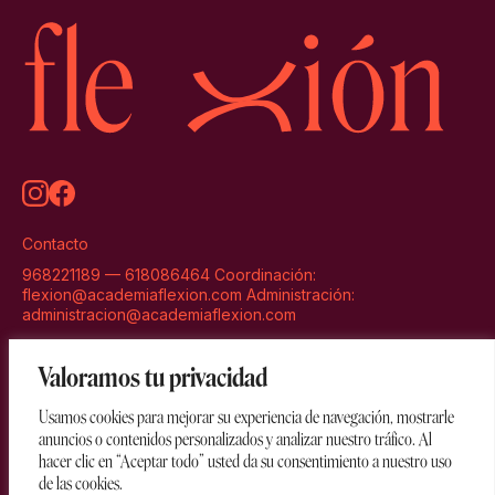
Contacto
968221189 — 618086464 Coordinación:
flexion@academiaflexion.com Administración:
administracion@academiaflexion.com
Ubicación
Valoramos tu privacidad
C/Ruiperez, 5-7 30.005 - Murcia
Usamos cookies para mejorar su experiencia de navegación, mostrarle
anuncios o contenidos personalizados y analizar nuestro tráfico. Al
© 2026 — Flexión Academia. Todos los derechos
hacer clic en “Aceptar todo” usted da su consentimiento a nuestro uso
reservados
de las cookies.