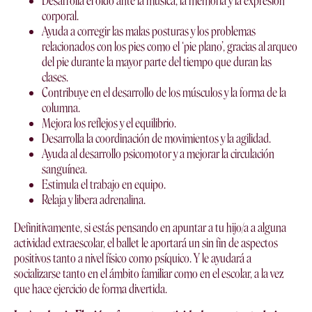
Desarrolla el oído ante la música, la memoria y la expresión
corporal.
Ayuda a corregir las malas posturas y los problemas
relacionados con los pies como el ‘pie plano’, gracias al arqueo
del pie durante la mayor parte del tiempo que duran las
clases.
Contribuye en el desarrollo de los músculos y la forma de la
columna.
Mejora los reflejos y el equilibrio.
Desarrolla la coordinación de movimientos y la agilidad.
Ayuda al desarrollo psicomotor y a mejorar la circulación
sanguínea.
Estimula el trabajo en equipo.
Relaja y libera adrenalina.
Definitivamente, si estás pensando en apuntar a tu hijo/a a alguna
actividad extraescolar, el ballet le aportará un sin fin de aspectos
positivos tanto a nivel físico como psíquico. Y le ayudará a
socializarse tanto en el ámbito familiar como en el escolar, a la vez
que hace ejercicio de forma divertida.